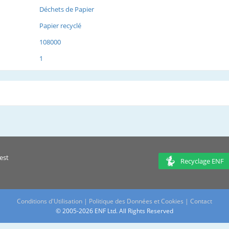
Déchets de Papier
Papier recyclé
108000
1
est
Recyclage ENF
Conditions d'Utilisation
|
Politique des Données et Cookies
|
Contact
© 2005-2026 ENF Ltd. All Rights Reserved