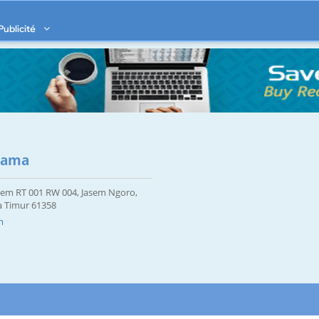
Publicité
tama
sem RT 001 RW 004, Jasem Ngoro,
a Timur 61358
m