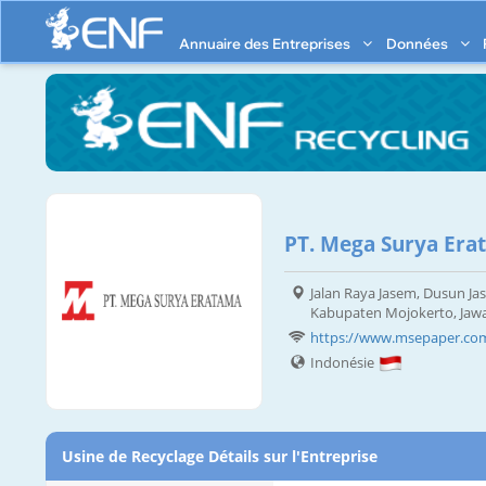
Annuaire des Entreprises
Données
PT. Mega Surya Era
Jalan Raya Jasem, Dusun Ja
Kabupaten Mojokerto, Jaw
https://www.msepaper.co
Indonésie
Usine de Recyclage Détails sur l'Entreprise