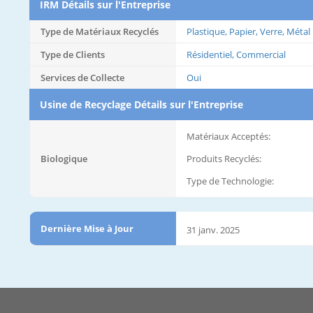
IRM Détails sur l'Entreprise
Type de Matériaux Recyclés
Plastique, Papier, Verre, Métal
Type de Clients
Résidentiel, Commercial
Services de Collecte
Oui
Usine de Recyclage Détails sur l'Entreprise
Matériaux Acceptés:
Biologique
Produits Recyclés:
Type de Technologie:
Dernière Mise à Jour
31 janv. 2025