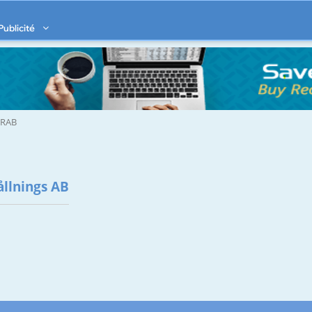
Publicité
RAB
llnings AB