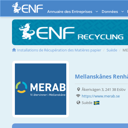
Annuaire des Entreprises
Données
Installations de Récupération des Matières papier
Suède
ME
Mellanskånes Renhå
Åkerivägen 3, 241 38 Eslöv
https://www.merab.se
Suède