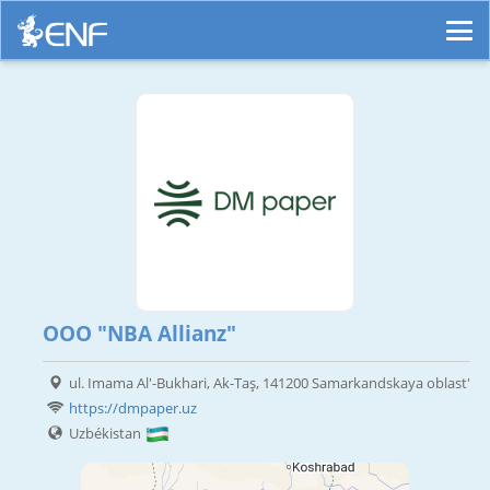
ООО "NBA Allianz"
ul. Imama Al'-Bukhari, Ak-Taş, 141200 Samarkandskaya oblast'
https://dmpaper.uz
Uzbékistan