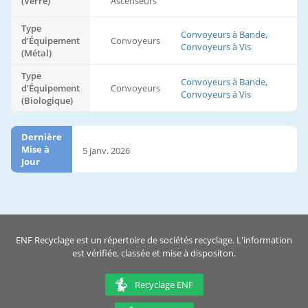
(Verre)
Ascenseurs
Type
Convoyeurs à Bande,
d’Équipement
Convoyeurs
Convoyeurs à Vis
(Métal)
Type
Convoyeurs à Bande,
d’Équipement
Convoyeurs
Convoyeurs à Vis
(Biologique)
Dernière
Mise à
5 janv. 2026
Jour
ENF Recyclage est un répertoire de sociétés recyclage. L'information
est vérifiée, classée et mise à dispositon.
Recyclage ENF