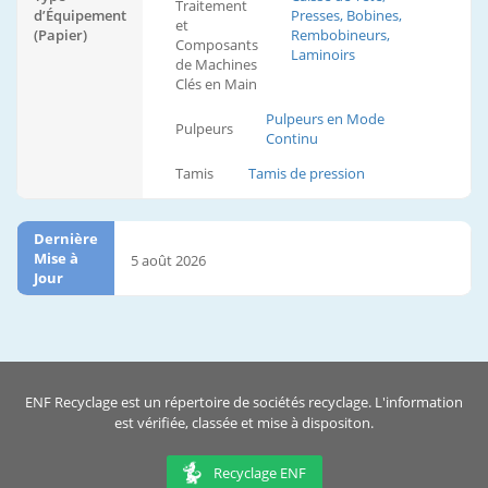
Traitement
d’Équipement
Presses, Bobines,
et
(Papier)
Rembobineurs,
Composants
Laminoirs
de Machines
Clés en Main
Pulpeurs en Mode
Pulpeurs
Continu
Tamis
Tamis de pression
Dernière
Mise à
5 août 2026
Jour
ENF Recyclage est un répertoire de sociétés recyclage. L'information
est vérifiée, classée et mise à dispositon.
Recyclage ENF