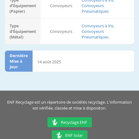
Type
Convoyeurs à Vis,
d’Équipement
Convoyeurs
Convoyeurs
(Papier)
Pneumatiques
Type
Convoyeurs à Vis,
d’Équipement
Convoyeurs
Convoyeurs
(Métal)
Pneumatiques
Dernière
Mise à
14 août 2025
Jour
ENF Recyclage est un répertoire de sociétés recyclage. L'information
est vérifiée, classée et mise à dispositon.
Recyclage ENF
ENF Solar