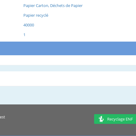
Papier Carton, Déchets de Papier
Papier recyclé
40000
1
est
Recyclage ENF