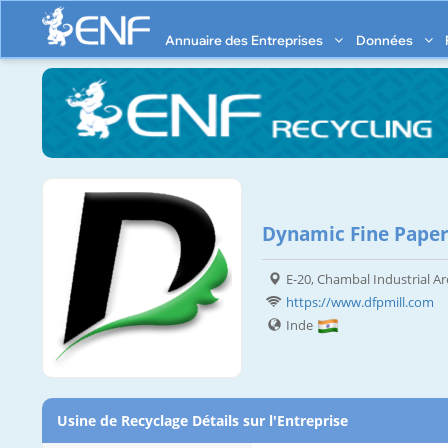
Annuaire des Entreprises
Données
Dynamic Fine Paper 
E-20, Chambal Industrial Ar
https://www.dfpmill.com
Inde
Usine de Recyclage Détails sur l'Entreprise