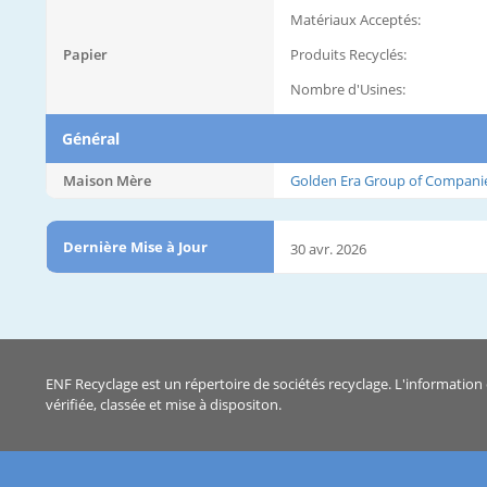
Matériaux Acceptés:
Papier
Produits Recyclés:
Nombre d'Usines:
Général
Maison Mère
Golden Era Group of Compani
Dernière Mise à Jour
30 avr. 2026
ENF Recyclage est un répertoire de sociétés recyclage. L'information 
vérifiée, classée et mise à dispositon.