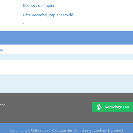
Déchets de Papier
Pâte Recyclée, Papier recyclé
1
es
est
Recyclage ENF
Conditions d'Utilisation
|
Politique des Données et Cookies
|
Contact