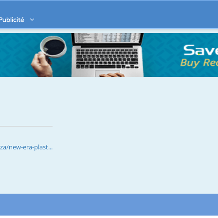
Publicité
a/new-era-plast...