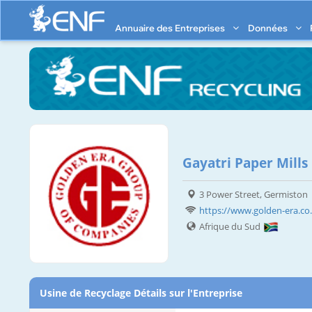
Annuaire des Entreprises
Données
Gayatri Paper Mills
3 Power Street, Germiston
https://www.golden-era.co.z
Afrique du Sud
Usine de Recyclage Détails sur l'Entreprise