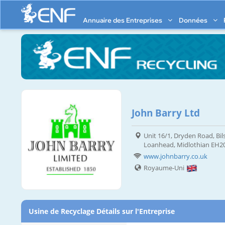
Annuaire des Entreprises
Données
John Barry Ltd
Unit 16/1, Dryden Road, Bils
Loanhead, Midlothian EH2
www.johnbarry.co.uk
Royaume-Uni
Usine de Recyclage Détails sur l'Entreprise