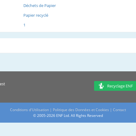
Déchets de Papier
Papier recyclé
1
est
Recyclage ENF
Conditions d'Utilisation
|
Politique des Données et Cookies
|
Contact
© 2005-2026 ENF Ltd. All Rights Reserved