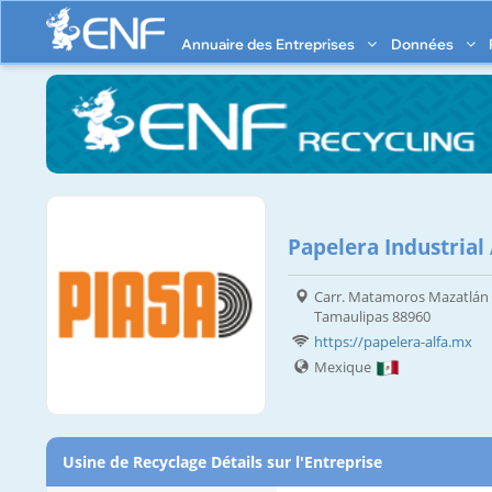
Annuaire des Entreprises
Données
Papelera Industrial 
Carr. Matamoros Mazatlán K
Tamaulipas 88960
https://papelera-alfa.mx
Mexique
Usine de Recyclage Détails sur l'Entreprise