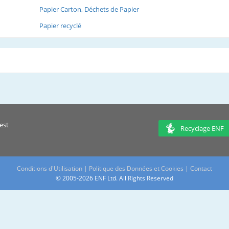
Papier Carton, Déchets de Papier
Papier recyclé
est
Recyclage ENF
Conditions d'Utilisation
|
Politique des Données et Cookies
|
Contact
© 2005-2026 ENF Ltd. All Rights Reserved