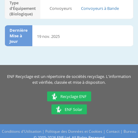
Type
d’Équipement
Convoyeurs
Convoyeurs à Bande
(Biologique)
Dernière
Mise à
19 nov. 2025
Jour
ENF Recyclage est un répertoire de sociétés recyclage. L'information
est vérifiée, classée et mise à dispositon.
Recyclage ENF
ENF Solar
Conditions d'Utilisation
|
Politique des Données et Cookies
|
Contact
|
Bureau
© 2005-2026 ENF Ltd. All Rights Reserved