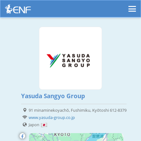
Yasuda Sangyo Group
91 minaminekoyachō, Fushimiku, Kyōtoshi 612-8379
www.yasuda-group.co.jp
Japon