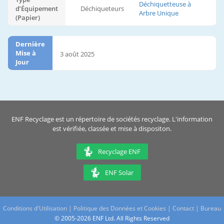
Déchiquetteuse à
d’Équipement
Déchiqueteurs
Arbre Unique
(Papier)
Dernière
Mise à
3 août 2025
Jour
ENF Recyclage est un répertoire de sociétés recyclage. L'information
est vérifiée, classée et mise à dispositon.
Recyclage ENF
ENF Solar
Conditions d'Utilisation
|
Politique des Données et Cookies
|
Contact
|
Bureau
© 2005-2026 ENF Ltd. All Rights Reserved