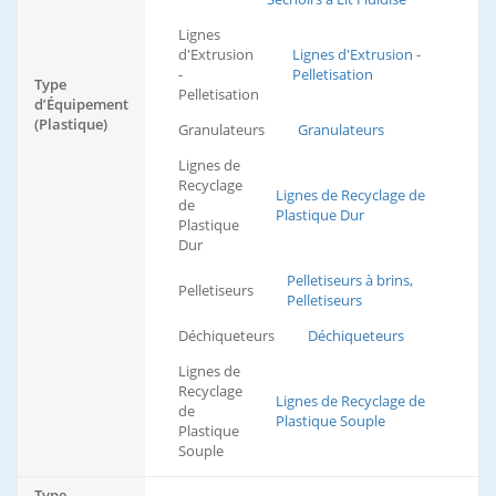
Lignes
d'Extrusion
Lignes d'Extrusion -
-
Pelletisation
Type
Pelletisation
d’Équipement
(Plastique)
Granulateurs
Granulateurs
Lignes de
Recyclage
Lignes de Recyclage de
de
Plastique Dur
Plastique
Dur
Pelletiseurs à brins,
Pelletiseurs
Pelletiseurs
Déchiqueteurs
Déchiqueteurs
Lignes de
Recyclage
Lignes de Recyclage de
de
Plastique Souple
Plastique
Souple
Type